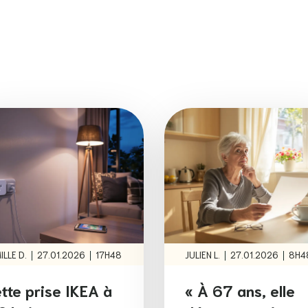
|
|
|
|
ILLE D.
27.01.2026
17H48
JULIEN L.
27.01.2026
8H4
tte prise IKEA à
« À 67 ans, elle