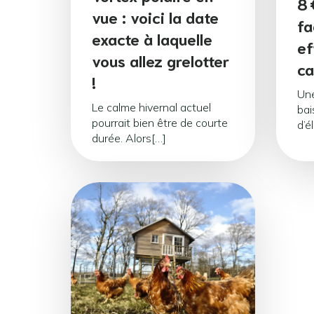
8 
vue : voici la date
fa
exacte à laquelle
ef
vous allez grelotter
ca
!
Une
Le calme hivernal actuel
bai
pourrait bien être de courte
d’é
durée. Alors[…]