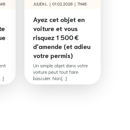
|
|
H48
JULIEN L.
01.02.2026
7H48
Ayez cet objet en
te
voiture et vous
ue
risquez 1 500 €
d’amende (et adieu
votre permis)
ent
Un simple objet dans votre
voiture peut tout faire
…]
basculer. Non[…]