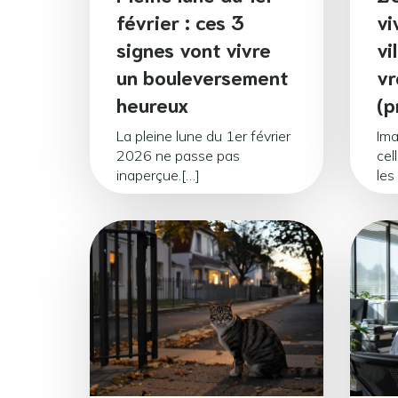
février : ces 3
vi
signes vont vivre
vi
un bouleversement
vr
heureux
(p
La pleine lune du 1er février
Ima
2026 ne passe pas
cel
inaperçue.[…]
les