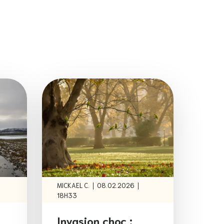
|
|
MICKAEL C.
08.02.2026
18H33
Invasion choc :