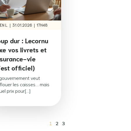
|
|
EN L.
31.01.2026
17H48
up dur : Lecornu
xe vos livrets et
surance-vie
’est officiel)
 gouvernement veut
flouer les caisses… mais
uel prix pour[…]
1
2
3