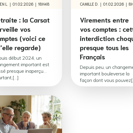
|
|
|
|
EN L.
01.02.2026
18H48
CAMILLE D.
01.02.2026
8
traite : la Carsat
Virements entre
rveille vos
vos comptes : cet
mptes (voici ce
interdiction choq
’elle regarde)
presque tous les
Français
uis début 2024, un
ngement important est
Depuis peu, un changem
sé presque inaperçu…
important bouleverse la
rtant,[…]
façon dont vous pouvez[