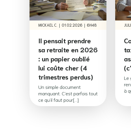
|
|
MICKAEL C.
01.02.2026
6H48
JULI
Il pensait prendre
Co
sa retraite en 2026
ta
: un papier oublié
as
lui coûte cher (4
(c
trimestres perdus)
Le
ren
Un simple document
à q
manquant. C’est parfois tout
ce qu’il faut pour[…]