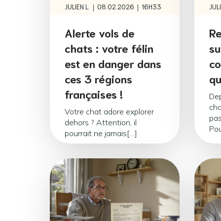
|
|
JULIEN L.
08.02.2026
16H33
JULI
Alerte vols de
Re
chats : votre félin
su
est en danger dans
co
ces 3 régions
qu
françaises !
Dep
cha
Votre chat adore explorer
pas
dehors ? Attention, il
Pou
pourrait ne jamais[…]