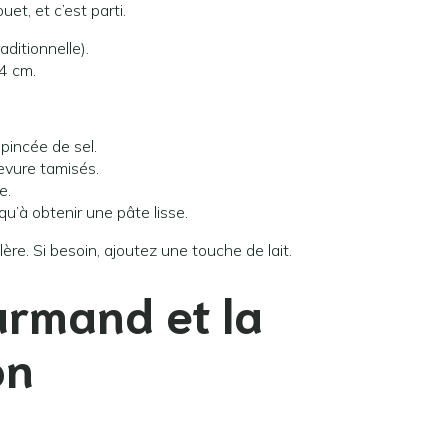
et, et c’est parti.
aditionnelle).
4 cm.
pincée de sel.
evure tamisés.
e.
u’à obtenir une pâte lisse.
lère. Si besoin, ajoutez une touche de lait.
rmand et la
on