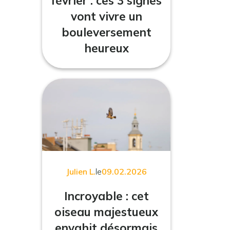
février : ces 3 signes
vont vivre un
bouleversement
heureux
Julien L.
le
09.02.2026
Incroyable : cet
oiseau majestueux
envahit désormais