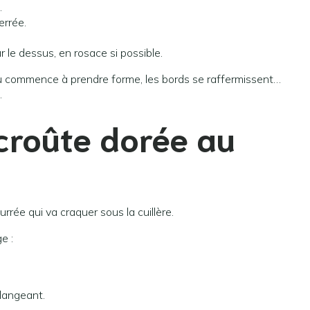
.
rrée.
 le dessus, en rosace si possible.
u commence à prendre forme, les bords se raffermissent…
.
 croûte dorée au
rrée qui va craquer sous la cuillère.
e :
.
élangeant.