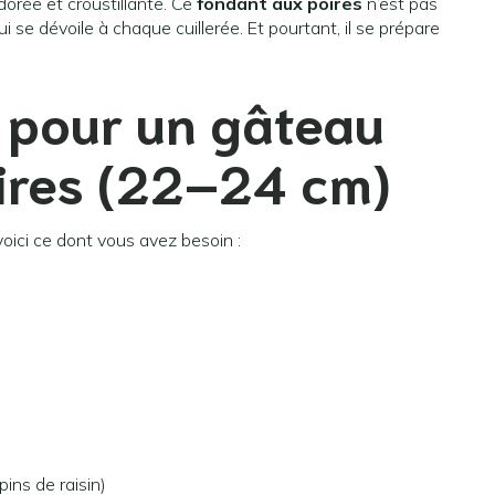
dorée et croustillante. Ce
fondant aux poires
n’est pas
i se dévoile à chaque cuillerée. Et pourtant, il se prépare
s pour un gâteau
ires (22–24 cm)
oici ce dont vous avez besoin :
pins de raisin)