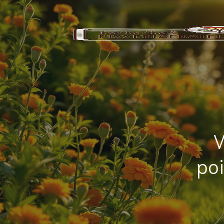
V
poi