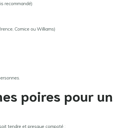
 mais recommandé)
érence, Comice ou Williams)
personnes.
nes poires pour un
r soit tendre et presque compoté :