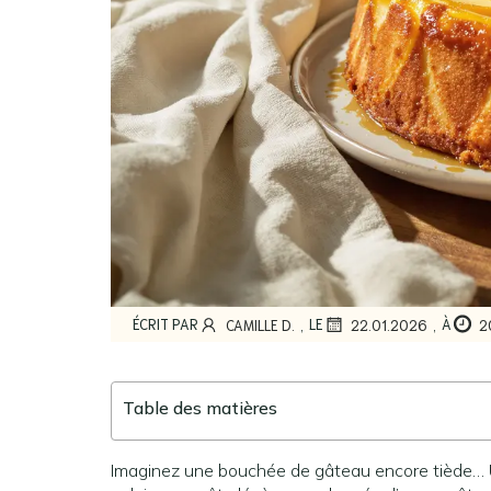
,
,
ÉCRIT PAR
LE
À
CAMILLE D.
22.01.2026
2
Table des matières
Imaginez une bouchée de gâteau encore tiède… U