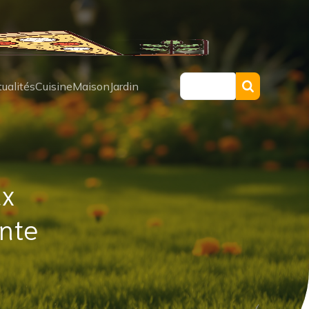
ualités
Cuisine
Maison
Jardin
ux
ante