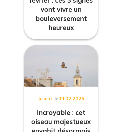
février : ces 3 signes
vont vivre un
bouleversement
heureux
Julien L.
le
09.02.2026
Incroyable : cet
oiseau majestueux
envahit désormais