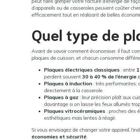
peut faire grimper votre facture d’énergie de faç
d’appareils ou de casseroles peuvent coûter cher 
efficacement tout en réalisant de belles économ
Quel type de p
Avant de savoir comment économiser, il faut compr
plaques de cuisson, et chacun consomme différ
Plaques électriques classiques
: entre
1
perdent souvent
30 à 40 % de l’énergie
e
Plaques à induction
: très performantes,
directement à la casserole.
Plaques à gaz
: leur précision plaît aux c
davantage si on laisse les feux allumés tro
Plaques vitrocéramiques
: proches des é
esthétiques mais lentes à réagir.
Si vous envisagez de changer votre appareil, l’in
économies et sécurité
.