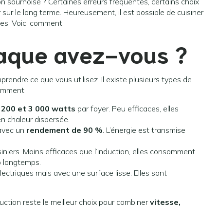
on sournoise ? Certaines erreurs fréquentes, certains choix
sur le long terme. Heureusement, il est possible de cuisiner
ies. Voici comment.
laque avez-vous ?
endre ce que vous utilisez. Il existe plusieurs types de
emment :
 200 et 3 000 watts
par foyer. Peu efficaces, elles
n chaleur dispersée.
 avec un
rendement de 90 %
. L’énergie est transmise
uisiniers. Moins efficaces que l’induction, elles consomment
p longtemps.
lectriques mais avec une surface lisse. Elles sont
duction reste le meilleur choix pour combiner
vitesse,